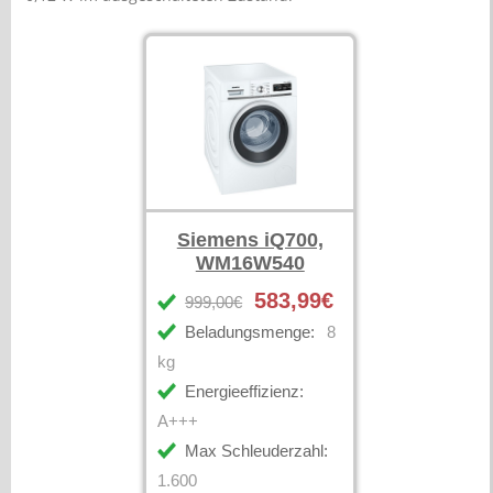
Siemens iQ700,
WM16W540
583,99€
999,00€
Beladungsmenge:
8
kg
Energieeffizienz:
A+++
Max Schleuderzahl:
1.600