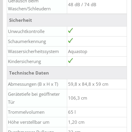
Geräusch beim
48 dB / 74 dB
Waschen/Schleudern
Sicherheit
Unwuchtkontrolle
Schaumerkennung
Wassersicherheitssystem
Aquastop
Kindersicherung
Technische Daten
Abmessungen (B x H x T)
59,8 x 84,8 x 59 cm
Gerätetiefe bei geöffneter
106,3 cm
Tür
Trommelvolumen
65 l
Höhe verstellbar um
1,20 cm
Durchmesser Bullauge
32 cm