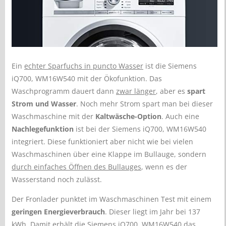
Ein
echter Sparfuchs in puncto Wasser
ist die Siemens
iQ700, WM16W540 mit der Ökofunktion. Das
Waschprogramm dauert dann
zwar länger
, aber es
spart
Strom und Wasser
. Noch mehr Strom spart man bei dieser
Waschmaschine mit der
Kaltwäsche-Option
. Auch eine
Nachlegefunktion
ist bei der Siemens iQ700, WM16W540
integriert. Diese funktioniert aber nicht wie bei vielen
Waschmaschinen über eine Klappe im Bullauge, sondern
durch einfaches Öffnen des Bullauges
, wenn es der
Wasserstand noch zulässt.
Der Fronlader punktet im Waschmaschinen Test mit einem
geringen Energieverbrauch
. Dieser liegt im Jahr bei 137
kWh. Damit erhält die Siemens iQ700, WM16W540 das