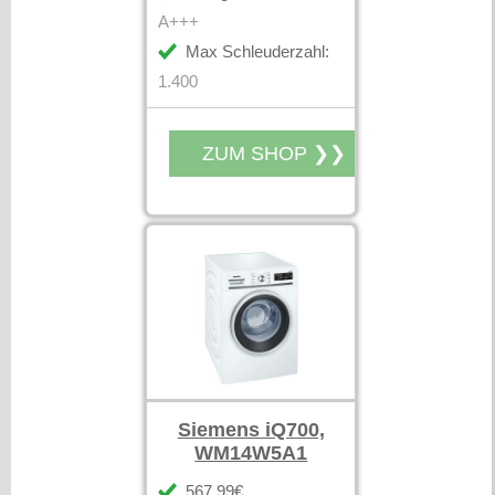
A+++
Max Schleuderzahl:
1.400
Siemens iQ700,
WM14W5A1
567,99€