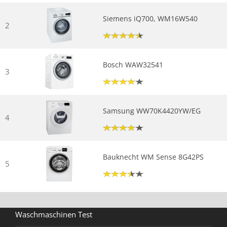
Siemens iQ700, WM16W540
2
Bosch WAW32541
3
Samsung WW70K4420YW/EG
4
Bauknecht WM Sense 8G42PS
5
Waschmaschinen Test