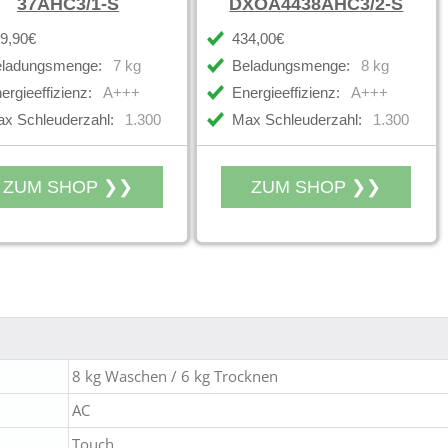
37AHC3/1-S
DXOA4438AHC3/2-S
9,90€
434,00€
ladungsmenge:
7 kg
Beladungsmenge:
8 kg
ergieeffizienz:
A+++
Energieeffizienz:
A+++
x Schleuderzahl:
1.300
Max Schleuderzahl:
1.300
8 kg Waschen / 6 kg Trocknen
AC
Touch