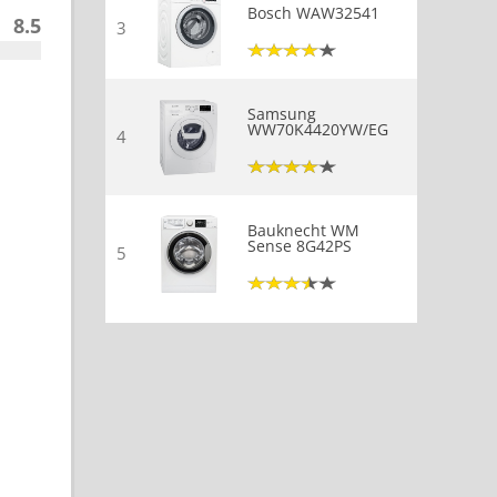
Bosch WAW32541
8.5
3
Samsung
WW70K4420YW/EG
4
Bauknecht WM
Sense 8G42PS
5