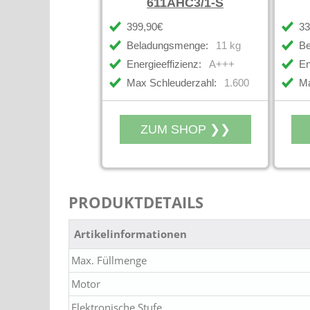
611AHC3/1-S
399,90€
33
Beladungsmenge:
11 kg
Be
Energieeffizienz:
A+++
En
Max Schleuderzahl:
1.600
Ma
PRODUKTDETAILS
Artikelinformationen
Max. Füllmenge
Motor
Elektronische Stufe