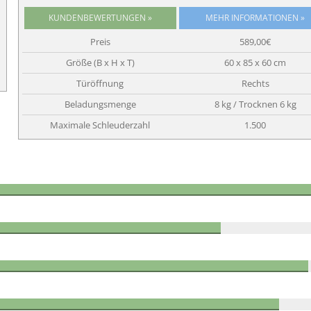
KUNDENBEWERTUNGEN »
Preis
589,00€
Größe (B x H x T)
60 x 85 x 60 cm
Türöffnung
Rechts
Beladungsmenge
8 kg / Trocknen 6 kg
Maximale Schleuderzahl
1.500