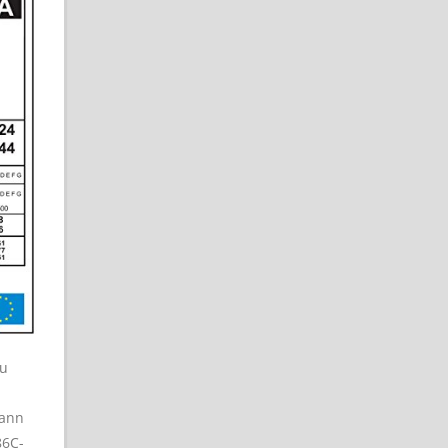
zu
kann
86C-