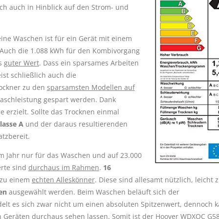
h auch in Hinblick auf den Strom- und
ine Waschen ist für ein Gerät mit einem
 Auch die 1.088 kWh für den Kombivorgang
ls
guter Wert
. Dass ein sparsames Arbeiten
t schließlich auch die
rockner zu den
sparsamsten Modellen auf
Waschleistung gespart werden. Dank
erzielt. Sollte das Trocknen einmal
lasse A
und der daraus resultierenden
tzbereit.
im Jahr nur für das Waschen und auf 23.000
erte sind
durchaus im Rahmen
.
16
zu einem
echten Alleskönner
. Diese sind allesamt nützlich, leicht 
en
ausgewählt werden. Beim Waschen beläuft sich der
elt es sich zwar nicht um einen absoluten Spitzenwert, dennoch 
en Geräten
durchaus sehen lassen
. Somit ist der Hoover WDXOC G5