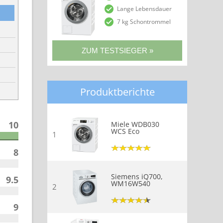
Lange Lebensdauer
7 kg Schontrommel
Produktberichte
10
Miele WDB030
WCS Eco
1
8
Siemens iQ700,
9.5
WM16W540
2
9