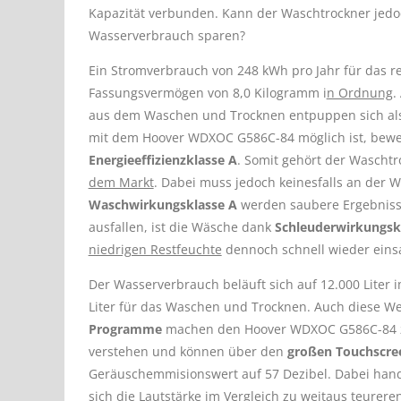
Kapazität verbunden. Kann der Waschtrockner jedoc
Wasserverbrauch sparen?
Ein Stromverbrauch von 248 kWh pro Jahr für das re
Fassungsvermögen von 8,0 Kilogramm i
n Ordnung
.
aus dem Waschen und Trocknen entpuppen sich a
mit dem Hoover WDXOC G586C-84 möglich ist, beweis
Energieeffizienzklasse A
. Somit gehört der Wascht
dem Markt
. Dabei muss jedoch keinesfalls an der 
Waschwirkungsklasse A
werden saubere Ergebnisse 
ausfallen, ist die Wäsche dank
Schleuderwirkungsk
niedrigen Restfeuchte
dennoch schnell wieder einsa
Der Wasserverbrauch beläuft sich auf 12.000 Liter 
Liter für das Waschen und Trocknen. Auch diese W
Programme
machen den Hoover WDXOC G586C-84 
verstehen und können über den
großen Touchscre
Geräuschemmisionswert auf 57 Dezibel. Dabei hand
sich die Lautstärke im Vergleich zu weitaus teurer