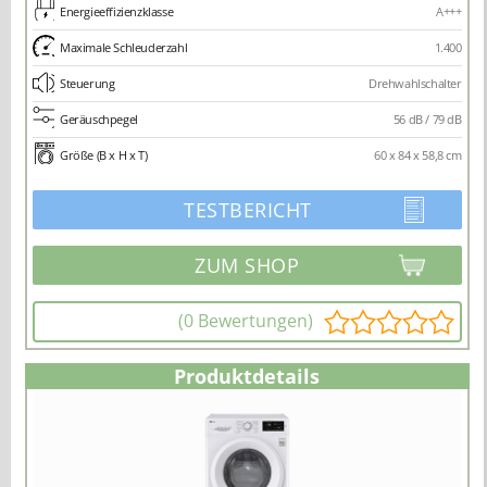
Energieeffizienzklasse
A+++
Maximale Schleuderzahl
1.400
Steuerung
Drehwahlschalter
Geräuschpegel
56 dB / 79 dB
Größe (B x H x T)
60 x 84 x 58,8 cm
TESTBERICHT
(0 Bewertungen)
Produktdetails