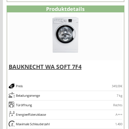
Produktdetails
Preis
349,00€
Beladungsmenge
7 kg
Türöffnung
Rechts
Energieeffizienzklasse
A+++
Maximale Schleuderzahl
1.400