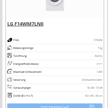
Preis
378,00€
Beladungsmenge
7 kg
Türöffnung
Rechts
Energieeffizienzklasse
A+++
Maximale Schleuderzahl
1.400
Steuerung
Drehwahlschalter
Geräuschpegel
55 dB / 73 dB
Größe (B x H x T)
60 x 85 x 56 cm
TESTBERICHT