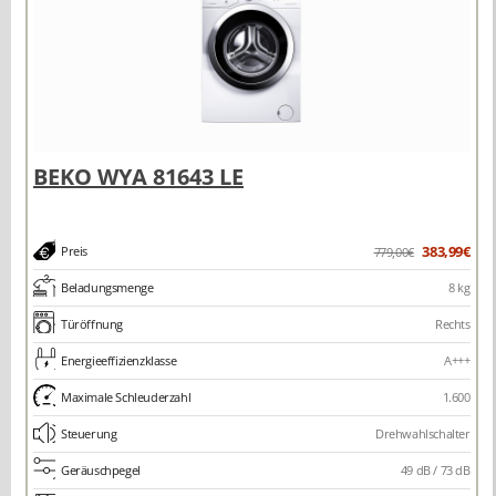
383,99€
Preis
779,00€
Beladungsmenge
8 kg
Türöffnung
Rechts
Energieeffizienzklasse
A+++
Maximale Schleuderzahl
1.600
Steuerung
Drehwahlschalter
Geräuschpegel
49 dB / 73 dB