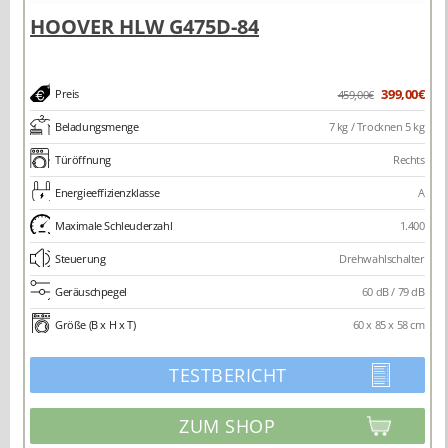
399,00€
Preis
459,00€
Beladungsmenge
7 kg / Trocknen 5 kg
Türöffnung
Rechts
Energieeffizienzklasse
A
Maximale Schleuderzahl
1.400
Steuerung
Drehwahlschalter
Geräuschpegel
60 dB / 79 dB
Größe (B x H x T)
60 x 85 x 58 cm
TESTBERICHT