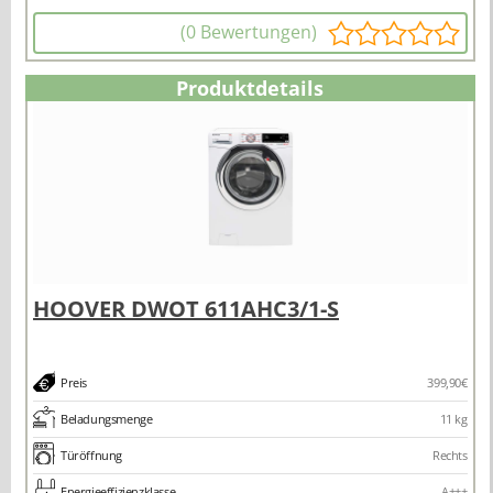
(0 Bewertungen)
Produktdetails
Preis
399,90€
Beladungsmenge
11 kg
Türöffnung
Rechts
Energieeffizienzklasse
A+++