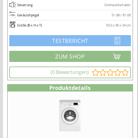
Steuerung
Drehwahlschalter
Geräuschpegel
51 dB / 81 dB
Größe (B x H x T)
59,5 x 85 x 54 cm
TESTBERICHT
(0 Bewertungen)
Produktdetails