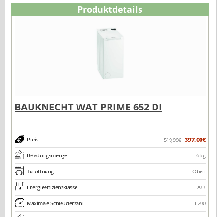
Produktdetails
397,00€
Preis
519,99€
Beladungsmenge
6 kg
Türöffnung
Oben
Energieeffizienzklasse
A++
Maximale Schleuderzahl
1.200