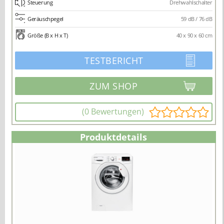
Steuerung
Drehwahlschalter
Geräuschpegel
59 dB / 76 dB
Größe (B x H x T)
40 x 90 x 60 cm
TESTBERICHT
(0 Bewertungen)
Produktdetails