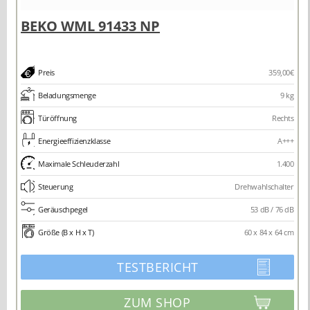
Preis
359,00€
Beladungsmenge
9 kg
Türöffnung
Rechts
Energieeffizienzklasse
A+++
Maximale Schleuderzahl
1.400
Steuerung
Drehwahlschalter
Geräuschpegel
53 dB / 76 dB
Größe (B x H x T)
60 x 84 x 64 cm
TESTBERICHT