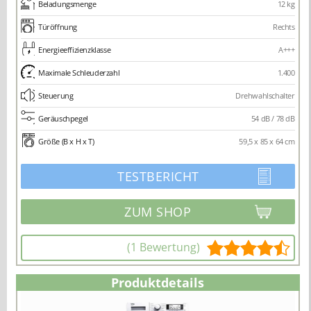
Beladungsmenge
12 kg
Türöffnung
Rechts
Energieeffizienzklasse
A+++
Maximale Schleuderzahl
1.400
Steuerung
Drehwahlschalter
Geräuschpegel
54 dB / 78 dB
Größe (B x H x T)
59,5 x 85 x 64 cm
TESTBERICHT
(1 Bewertung)
Produktdetails