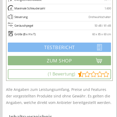
Maximale Schleuderzahl
1.600
Steuerung
Drehwahlschalter
Geräuschpegel
50 dB / 81 dB
Größe (B x H x T)
60 x 85 x 60 cm
TESTBERICHT
(1 Bewertung)
Alle Angaben zum Leistungsumfang, Preise und Features
der vorgestellten Produkte sind ohne Gewähr. Es gelten die
Angaben, welche direkt vom Anbieter bereitgestellt werden.
Inhaltsverzeichnis