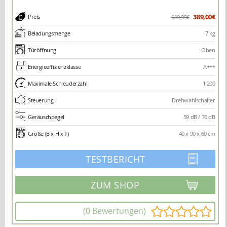
389,00€
Preis
649,99€
Beladungsmenge
7 kg
Türöffnung
Oben
Energieeffizienzklasse
A+++
Maximale Schleuderzahl
1.200
Steuerung
Drehwahlschalter
Geräuschpegel
59 dB / 76 dB
Größe (B x H x T)
40 x 90 x 60 cm
TESTBERICHT
(0 Bewertungen)