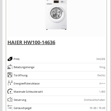
Preis
344,00€
Beladungsmenge
10 kg
Türöffnung
Rechts
Energieeffizienzklasse
A+++
Maximale Schleuderzahl
1.400
Steuerung
Drehwahlschalter
Geräuschpegel
59 dB / 78 dB