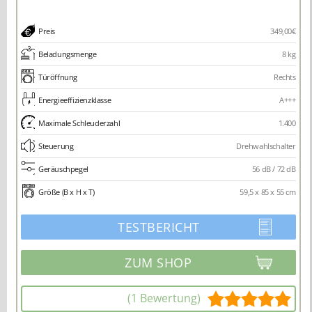
Preis
349,00€
Beladungsmenge
8 kg
Türöffnung
Rechts
Energieeffizienzklasse
A+++
Maximale Schleuderzahl
1.400
Steuerung
Drehwahlschalter
Geräuschpegel
56 dB / 72 dB
Größe (B x H x T)
59,5 x 85 x 55 cm
TESTBERICHT
(1 Bewertung)