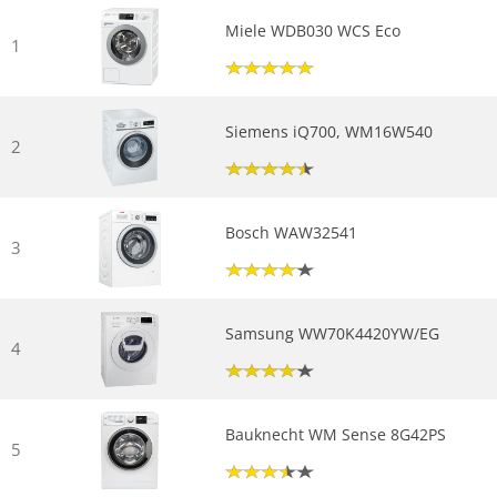
Miele WDB030 WCS Eco
1
Siemens iQ700, WM16W540
2
Bosch WAW32541
3
Samsung WW70K4420YW/EG
4
Bauknecht WM Sense 8G42PS
5