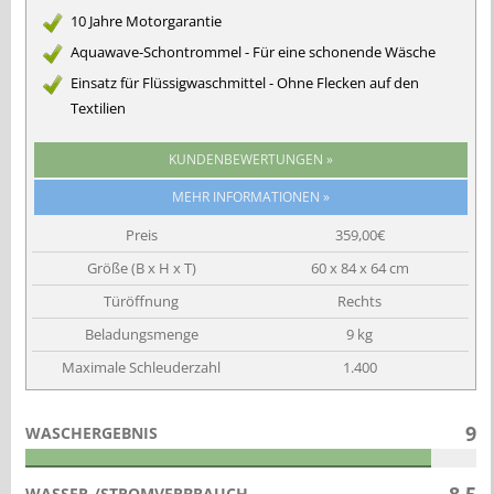
10 Jahre Motorgarantie
Aquawave-Schontrommel - Für eine schonende Wäsche
Einsatz für Flüssigwaschmittel - Ohne Flecken auf den
Textilien
KUNDENBEWERTUNGEN »
Preis
359,00€
Größe (B x H x T)
60 x 84 x 64 cm
Türöffnung
Rechts
Beladungsmenge
9 kg
Maximale Schleuderzahl
1.400
9
WASCHERGEBNIS
8.5
WASSER-/STROMVERBRAUCH