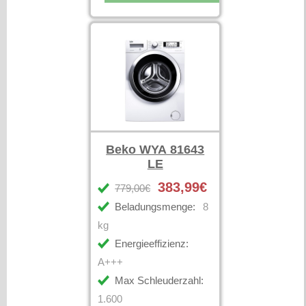
Beko WYA 81643
LE
383,99€
779,00€
Beladungsmenge:
8
kg
Energieeffizienz:
A+++
Max Schleuderzahl:
1.600