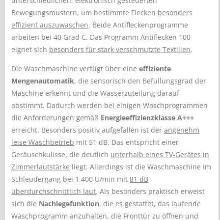
unterschiedlichen, elektronisch gesteuerten
Bewegungsmustern, um bestimmte Flecken
besonders
effizient auszuwaschen
. Beide Antifleckenprogramme
arbeiten bei 40 Grad C. Das Programm Antiflecken 100
eignet sich
besonders für stark verschmutzte Textilien
.
Die Waschmaschine verfügt über eine
effiziente
Mengenautomatik
, die sensorisch den Befüllungsgrad der
Maschine erkennt und die Wasserzuteilung darauf
abstimmt. Dadurch werden bei einigen Waschprogrammen
die Anforderungen gemäß
Energieeffizienzklasse A+++
erreicht. Besonders positiv aufgefallen ist der
angenehm
leise Waschbetrieb
mit 51 dB. Das entspricht einer
Geräuschkulisse, die deutlich
unterhalb eines TV-Gerätes in
Zimmerlautstärke
liegt. Allerdings ist die Waschmaschine im
Schleudergang bei 1.400 U/min mit
81 dB
überdurchschnittlich laut
. Als besonders praktisch erweist
sich die
Nachlegefunktion
, die es gestattet, das laufende
Waschprogramm anzuhalten, die Fronttür zu öffnen und