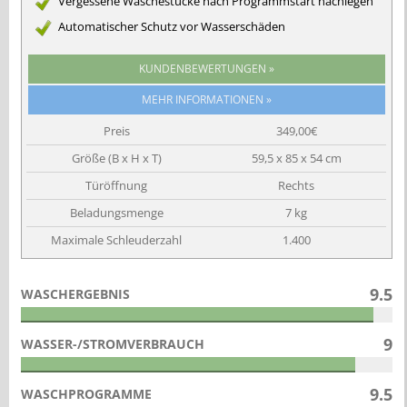
Vergessene Wäschestücke nach Programmstart nachlegen
Automatischer Schutz vor Wasserschäden
KUNDENBEWERTUNGEN »
Preis
349,00€
Größe (B x H x T)
59,5 x 85 x 54 cm
Türöffnung
Rechts
Beladungsmenge
7 kg
Maximale Schleuderzahl
1.400
9.5
WASCHERGEBNIS
9
WASSER-/STROMVERBRAUCH
9.5
WASCHPROGRAMME