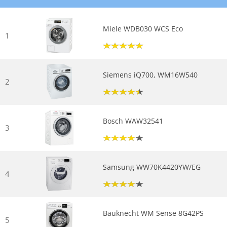
Miele WDB030 WCS Eco
1
Siemens iQ700, WM16W540
2
Bosch WAW32541
3
Samsung WW70K4420YW/EG
4
Bauknecht WM Sense 8G42PS
5