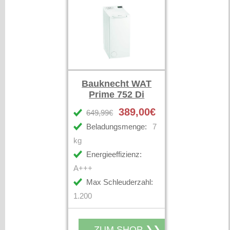
Bauknecht WAT
Prime 752 Di
389,00€
649,99€
Beladungsmenge:
7
kg
Energieeffizienz:
A+++
Max Schleuderzahl:
1.200