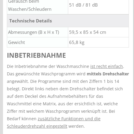
Geräusch beim
51 dB / 81 dB
Waschen/Schleudern
Technische Details
Abmessungen (B x H x T)
59,5 x 85 x 54 cm
Gewicht
65,8 kg
INBETRIEBNAHME
Die Inbetriebnahme der Waschmaschine
ist recht einfach
.
Das gewünschte Waschprogramm wird
mittels Drehschalter
angewählt. Die Programme sind mit den Ziffern 1 bis 14
belegt. Direkt links neben dem Drehschalter befindet sich
auf dem Deckel des Aufnahmebehälters für das
Waschmittel eine Matrix, aus der ersichtlich ist, welche
Ziffer mit welchem Waschprogramm verknüpft ist. Bei
Bedarf können
zusätzliche Funktionen und die
Schleuderdrehzahl eingestellt
werden.